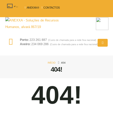
ANEXXA ®
CONTACTOS
Porto:
223 261 887
(Custo de chamada para a rede fixa nacional)
Aveiro:
234 069 286
(Custo de chamada para a rede fixa nacional)
INÍCIO
404
404!
404!