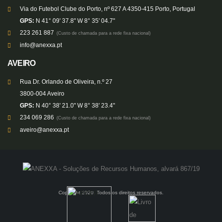
Via do Futebol Clube do Porto, nº 627 A 4350-415 Porto, Portugal
GPS:
N 41° 09' 37.8" W 8° 35' 04.7"
223 261 887
(Custo de chamada para a rede fixa nacional)
info@anexxa.pt
AVEIRO
Rua Dr. Orlando de Oliveira, n.º 27
3800-004 Aveiro
GPS:
N 40° 38' 21.0" W 8° 38' 23.4"
234 069 286
(Custo de chamada para a rede fixa nacional)
aveiro@anexxa.pt
Copyright 2020. Todos os direitos reservados.